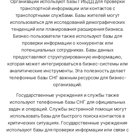
Организации используют базы ГИБДД для проверки
транспортной информации или контактов с
транспортными службами. Базы жителей могут
использоваться для исследований демографических
тенденций или планирования расширения бизнеса.
Бизнес-пользователи также используют базы для
проверки информации о конкурентах или
потенциальных сотрудниках. Базы данных
предоставляют структурированную информацию,
которая может интегрироваться в бизнес-системы или
аналитические инструменты. Эта полезность делает
телефонные базы СНГ важным ресурсом для бизнес-
организаций.
Государственные учреждения и службы также
используют телефонные базы СНГ для официальных
задач и операций. Службы экстренной помощи могут
использовать базы для быстрого поиска контактов в
критических ситуациях. Государственные учреждения
используют базы для проверки информации или связи с