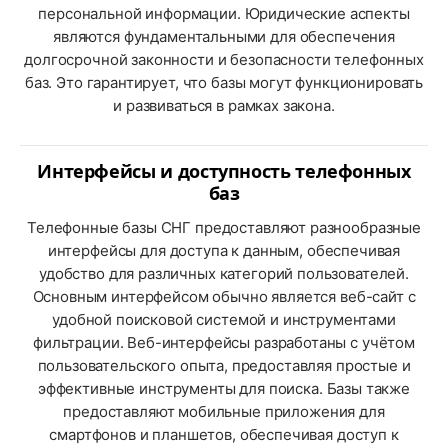
персональной информации. Юридические аспекты
являются фундаментальными для обеспечения
долгосрочной законности и безопасности телефонных
баз. Это гарантирует, что базы могут функционировать
и развиваться в рамках закона.
Интерфейсы и доступность телефонных
баз
Телефонные базы СНГ предоставляют разнообразные
интерфейсы для доступа к данным, обеспечивая
удобство для различных категорий пользователей.
Основным интерфейсом обычно является веб-сайт с
удобной поисковой системой и инструментами
фильтрации. Веб-интерфейсы разработаны с учётом
пользовательского опыта, предоставляя простые и
эффективные инструменты для поиска. Базы также
предоставляют мобильные приложения для
смартфонов и планшетов, обеспечивая доступ к