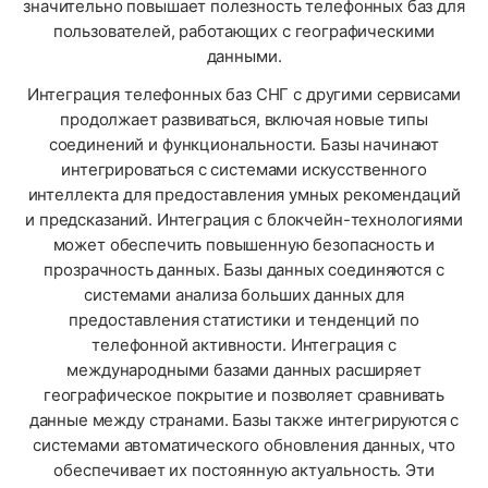
значительно повышает полезность телефонных баз для
пользователей, работающих с географическими
данными.
Интеграция телефонных баз СНГ с другими сервисами
продолжает развиваться, включая новые типы
соединений и функциональности. Базы начинают
интегрироваться с системами искусственного
интеллекта для предоставления умных рекомендаций
и предсказаний. Интеграция с блокчейн-технологиями
может обеспечить повышенную безопасность и
прозрачность данных. Базы данных соединяются с
системами анализа больших данных для
предоставления статистики и тенденций по
телефонной активности. Интеграция с
международными базами данных расширяет
географическое покрытие и позволяет сравнивать
данные между странами. Базы также интегрируются с
системами автоматического обновления данных, что
обеспечивает их постоянную актуальность. Эти