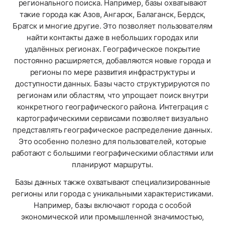
регионального поиска. Например, базы охватывают
такие города как Азов, Ангарск, Балаганск, Бердск,
Братск и многие другие. Это позволяет пользователям
найти контакты даже в небольших городах или
удалённых регионах. Географическое покрытие
постоянно расширяется, добавляются новые города и
регионы по мере развития инфраструктуры и
доступности данных. Базы часто структурируются по
регионам или областям, что упрощает поиск внутри
конкретного географического района. Интеграция с
картографическими сервисами позволяет визуально
представлять географическое распределение данных.
Это особенно полезно для пользователей, которые
работают с большими географическими областями или
планируют маршруты.
Базы данных также охватывают специализированные
регионы или города с уникальными характеристиками.
Например, базы включают города с особой
экономической или промышленной значимостью,