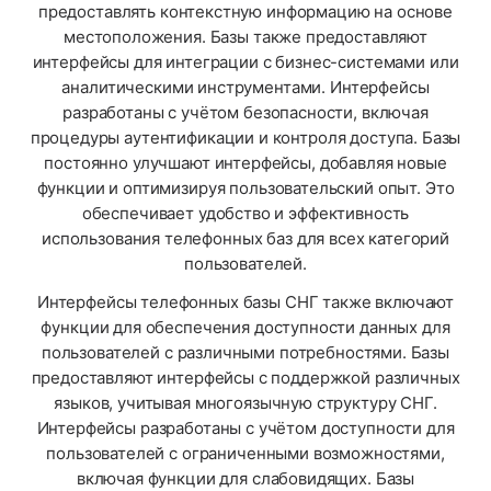
предоставлять контекстную информацию на основе
местоположения. Базы также предоставляют
интерфейсы для интеграции с бизнес-системами или
аналитическими инструментами. Интерфейсы
разработаны с учётом безопасности, включая
процедуры аутентификации и контроля доступа. Базы
постоянно улучшают интерфейсы, добавляя новые
функции и оптимизируя пользовательский опыт. Это
обеспечивает удобство и эффективность
использования телефонных баз для всех категорий
пользователей.
Интерфейсы телефонных базы СНГ также включают
функции для обеспечения доступности данных для
пользователей с различными потребностями. Базы
предоставляют интерфейсы с поддержкой различных
языков, учитывая многоязычную структуру СНГ.
Интерфейсы разработаны с учётом доступности для
пользователей с ограниченными возможностями,
включая функции для слабовидящих. Базы