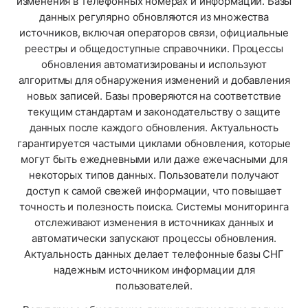
изменения в телефонных номерах и информации. Базы
данных регулярно обновляются из множества
источников, включая операторов связи, официальные
реестры и общедоступные справочники. Процессы
обновления автоматизированы и используют
алгоритмы для обнаружения изменений и добавления
новых записей. Базы проверяются на соответствие
текущим стандартам и законодательству о защите
данных после каждого обновления. Актуальность
гарантируется частыми циклами обновления, которые
могут быть ежедневными или даже ежечасными для
некоторых типов данных. Пользователи получают
доступ к самой свежей информации, что повышает
точность и полезность поиска. Системы мониторинга
отслеживают изменения в источниках данных и
автоматически запускают процессы обновления.
Актуальность данных делает телефонные базы СНГ
надежным источником информации для
пользователей.