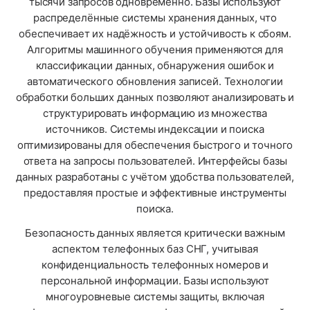
тысячи запросов одновременно. Базы используют
распределённые системы хранения данных, что
обеспечивает их надёжность и устойчивость к сбоям.
Алгоритмы машинного обучения применяются для
классификации данных, обнаружения ошибок и
автоматического обновления записей. Технологии
обработки больших данных позволяют анализировать и
структурировать информацию из множества
источников. Системы индексации и поиска
оптимизированы для обеспечения быстрого и точного
ответа на запросы пользователей. Интерфейсы базы
данных разработаны с учётом удобства пользователей,
предоставляя простые и эффективные инструменты
поиска.
Безопасность данных является критически важным
аспектом телефонных баз СНГ, учитывая
конфиденциальность телефонных номеров и
персональной информации. Базы используют
многоуровневые системы защиты, включая