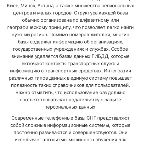
Киев, Минск, Астана, а также множество региональных
центров и малых городов. Структура каждой базы
обычно организована по алфавитному или
географическому принципу, что позволяет легко найти
нужный регион. Помимо номеров жителей, многие
базы содержат информацию об организациях,
государственных учреждениях и службах. Особое
внимание уделяется базам данных ГИБДД, которые
включают контакты транспортных служб и
информацию о транспортных средствах. Интеграция
различных типов данных в единую систему повышает
полезность таких справочников для пользователей.
Важно отметить, что использование баз должно
соответствовать законодательству о защите
персональных данных.
Современные телефонные базы СНГ представляют
собой сложные информационные системы, которые
постоянно развиваются и совершенствуются. Они
используют алгоритмы машинного обучения для