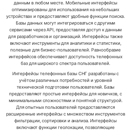
данным в любом месте. Мобильные интерфейсы
оптимизированы для использования на небольших
устройствах и предоставляют удобные функции поиска.
Базы данных могут интегрироваться с другими
сервисами через API, предоставляя доступ к данным
для разработчиков и организаций. Интерфейсы также
включают инструменты для аналитики и статистики,
полезные для бизнес-пользователей. Разнообразие
интерфейсов обеспечивает доступность телефонных
баз для широкого спектра пользователей.
Интерфейсы телефонных базы СНГ разработаны с
учётом различных потребностей и уровней
технической подготовки пользователей. Базы
предоставляют простые интерфейсы для новичков, с
минимальными сложностями и понятной структурой.
Для опытных пользователей предоставляются
расширенные интерфейсы с множеством инструментов
фильтрации, сортировки и анализа. Интерфейсы
включают функции геолокации, позволяющие