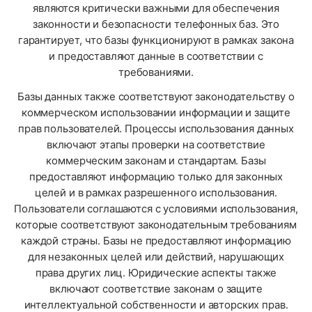
являются критически важными для обеспечения
законности и безопасности телефонных баз. Это
гарантирует, что базы функционируют в рамках закона
и предоставляют данные в соответствии с
требованиями.
Базы данных также соответствуют законодательству о
коммерческом использовании информации и защите
прав пользователей. Процессы использования данных
включают этапы проверки на соответствие
коммерческим законам и стандартам. Базы
предоставляют информацию только для законных
целей и в рамках разрешенного использования.
Пользователи соглашаются с условиями использования,
которые соответствуют законодательным требованиям
каждой страны. Базы не предоставляют информацию
для незаконных целей или действий, нарушающих
права других лиц. Юридические аспекты также
включают соответствие законам о защите
интеллектуальной собственности и авторских прав.