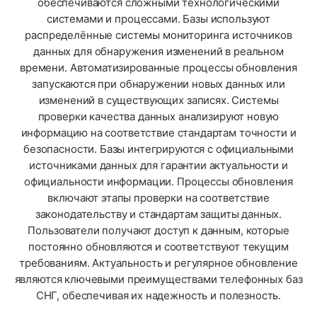
обеспечиваются сложными технологическими
системами и процессами. Базы используют
распределённые системы мониторинга источников
данных для обнаружения изменений в реальном
времени. Автоматизированные процессы обновления
запускаются при обнаружении новых данных или
изменений в существующих записях. Системы
проверки качества данных анализируют новую
информацию на соответствие стандартам точности и
безопасности. Базы интегрируются с официальными
источниками данных для гарантии актуальности и
официальности информации. Процессы обновления
включают этапы проверки на соответствие
законодательству и стандартам защиты данных.
Пользователи получают доступ к данным, которые
постоянно обновляются и соответствуют текущим
требованиям. Актуальность и регулярное обновление
являются ключевыми преимуществами телефонных баз
СНГ, обеспечивая их надежность и полезность.