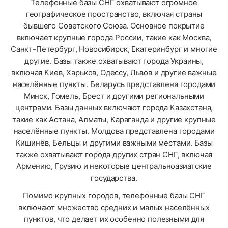
Телефонные базы СНГ охватывают огромное
географическое пространство, включая страны
бывшего Советского Союза. Основное покрытие
включает крупные города России, такие как Москва,
Санкт-Петербург, Новосибирск, Екатеринбург и многие
другие. Базы также охватывают города Украины,
включая Киев, Харьков, Одессу, Львов и другие важные
населённые пункты. Беларусь представлена городами
Минск, Гомель, Брест и другими региональными
центрами. Базы данных включают города Казахстана,
такие как Астана, Алматы, Караганда и другие крупные
населённые пункты. Молдова представлена городами
Кишинёв, Бельцы и другими важными местами. Базы
также охватывают города других стран СНГ, включая
Армению, Грузию и некоторые центральноазиатские
государства.
Помимо крупных городов, телефонные базы СНГ
включают множество средних и малых населённых
пунктов, что делает их особенно полезными для