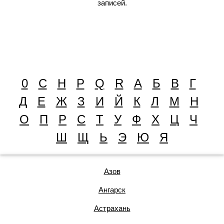
записей.
0
C
H
P
Q
R
А
Б
В
Г
Д
Е
Ж
З
И
Й
К
Л
М
Н
О
П
Р
С
Т
У
Ф
Х
Ц
Ч
Ш
Щ
Ь
Э
Ю
Я
Азов
Ангарск
Астрахань