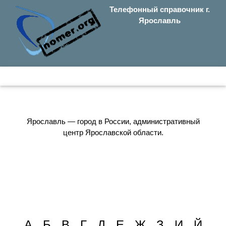
Телефонный справочник г.
Ярославль
Ярославль — город в России, административный
центр Ярославской области.
А
Б
В
Г
Д
Е
Ж
З
И
Й