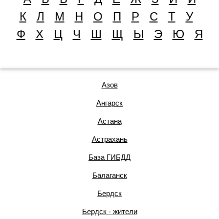
К
Л
М
Н
О
П
Р
С
Т
У
Ф
Х
Ц
Ч
Ш
Щ
Ы
Э
Ю
Я
Азов
Ангарск
Астана
Астрахань
База ГИБДД
Балаганск
Бердск
Бердск - жители