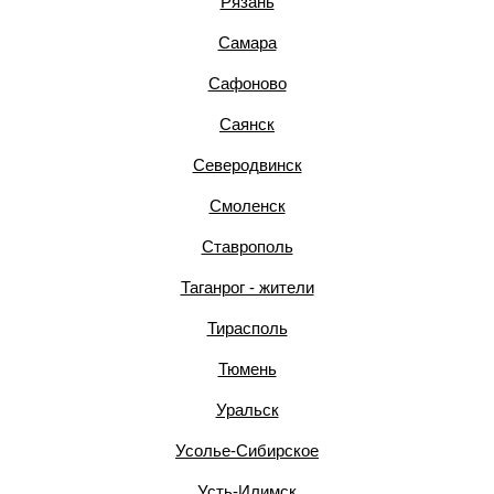
Рязань
Самара
Сафоново
Саянск
Северодвинск
Смоленск
Ставрополь
Таганрог - жители
Тирасполь
Тюмень
Уральск
Усолье-Сибирское
Усть-Илимск