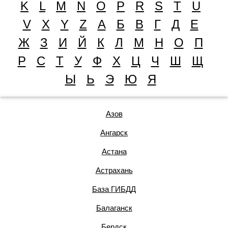
K
L
M
N
O
P
R
S
T
U
V
X
Y
Z
А
Б
В
Г
Д
Е
Ж
З
И
Й
К
Л
М
Н
О
П
Р
С
Т
У
Ф
Х
Ц
Ч
Ш
Щ
Ы
Ь
Э
Ю
Я
Азов
Ангарск
Астана
Астрахань
База ГИБДД
Балаганск
Бердск