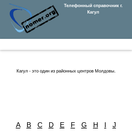
Телефонный справочник г.
Кагул
Кагул - это один из районных центров Молдовы.
A
B
C
D
E
F
G
H
I
J