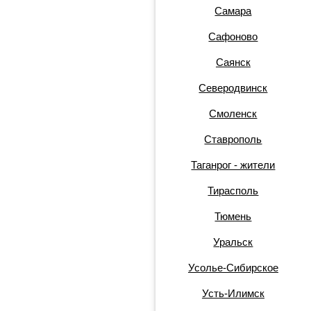
Самара
Сафоново
Саянск
Северодвинск
Смоленск
Ставрополь
Таганрог - жители
Тирасполь
Тюмень
Уральск
Усолье-Сибирское
Усть-Илимск