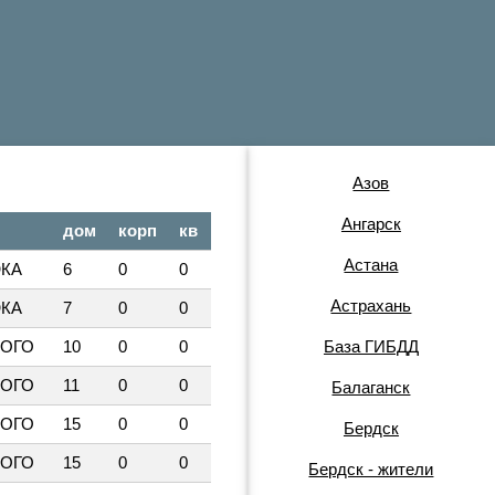
Азов
Ангарск
дом
корп
кв
Астана
КА
6
0
0
Астрахань
КА
7
0
0
КОГО
10
0
0
База ГИБДД
КОГО
11
0
0
Балаганск
КОГО
15
0
0
Бердск
КОГО
15
0
0
Бердск - жители