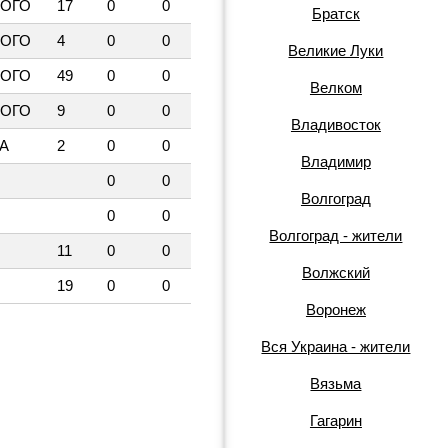
КОГО
17
0
0
Братск
КОГО
4
0
0
Великие Луки
КОГО
49
0
0
Велком
КОГО
9
0
0
Владивосток
А
2
0
0
Владимир
0
0
Волгоград
0
0
Волгоград - жители
И
11
0
0
Волжский
И
19
0
0
Воронеж
Вся Украина - жители
Вязьма
Гагарин