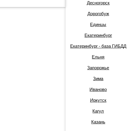
Десногорск
Дорогобуж
Единцы
Екатеринбург
Екатеринбург - база ГИБДД
Ельня
Запорожье
Зима
Иваново
Иркутск
Кагул
Казань