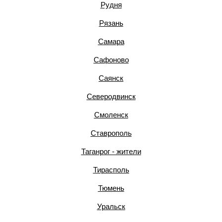
Рудня
Рязань
Самара
Сафоново
Саянск
Северодвинск
Смоленск
Ставрополь
Таганрог - жители
Тирасполь
Тюмень
Уральск