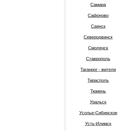
Самара
Сафоново
Саянск
Северодвинск
Смоленск
Ставрополь
Таганрог - жители
Тирасполь
Тюмень
Уральск
Усолье-Сибирское
Усть-Илимск