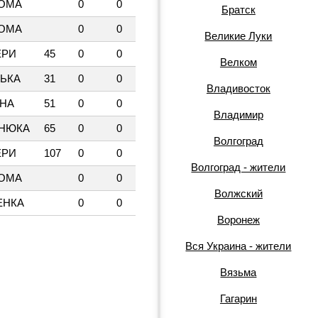
ДОМА
0
0
Братск
ДОМА
0
0
Великие Луки
ЕРИ
45
0
0
Велком
ЦЬКА
31
0
0
Владивосток
ІНА
51
0
0
Владимир
НЮКА
65
0
0
Волгоград
ЕРИ
107
0
0
Волгоград - жители
ДОМА
0
0
Волжский
ЕНКА
0
0
Воронеж
Вся Украина - жители
Вязьма
Гагарин