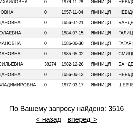
МИХАЙЛОВНА
0
1979-11-28
ЯМНИЦЯ
НЕВІ
НОВНА
0
1957-11-04
ЯМНИЦЯ
НЕВІ
ДАНОВНА
0
1956-07-21
ЯМНИЦЯ
БАНД
КОЛАЕВНА
0
1984-07-15
ЯМНИЦЯ
ГАЛИ
МАНОВНА
0
1986-06-30
ЯМНИЦЯ
ГАГАР
МАНОВНА
0
1985-05-02
ЯМНИЦЯ
СМИЦ
АСИЛЬЕВНА
38274
1982-12-28
ЯМНИЦЯ
БАНД
ГДАНОВНА
0
1956-09-13
ЯМНИЦЯ
НЕВІ
ВЛАДИМИРОВНА
0
1977-03-17
ЯМНИЦЯ
ШЕВЧ
По Вашему запросу найдено: 3516
<-назад
вперед->