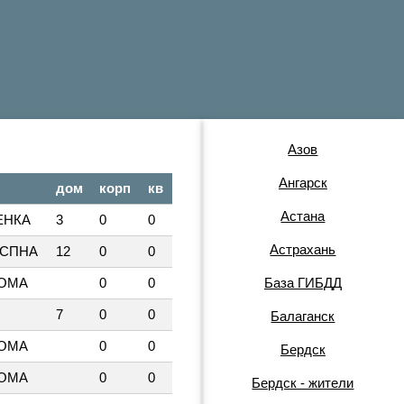
Азов
Ангарск
дом
корп
кв
Астана
ЕНКА
3
0
0
Астрахань
ОСПНА
12
0
0
ДОМА
0
0
База ГИБДД
7
0
0
Балаганск
ДОМА
0
0
Бердск
ДОМА
0
0
Бердск - жители