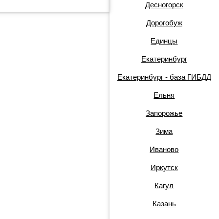
Десногорск
Дорогобуж
Единцы
Екатеринбург
Екатеринбург - база ГИБДД
Ельня
Запорожье
Зима
Иваново
Иркутск
Кагул
Казань