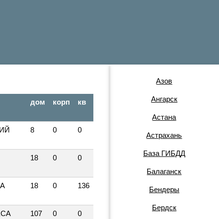
Азов
Ангарск
дом
корп
кв
Астана
ИЙ
8
0
0
Астрахань
База ГИБДД
18
0
0
Балаганск
КА
18
0
136
Бендеры
Бердск
КСА
107
0
0