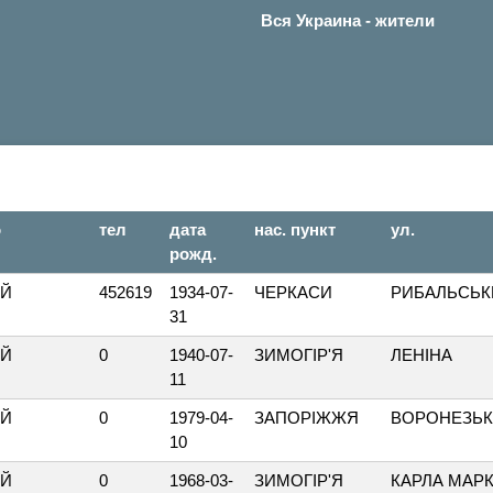
Вся Украина - жители
о
тел
дата
нас. пункт
ул.
рожд.
ИЙ
452619
1934-07-
ЧЕРКАСИ
РИБАЛЬСЬК
31
ИЙ
0
1940-07-
ЗИМОГІР'Я
ЛЕНІНА
11
ИЙ
0
1979-04-
ЗАПОРІЖЖЯ
ВОРОНЕЗЬ
10
ИЙ
0
1968-03-
ЗИМОГІР'Я
КАРЛА МАР