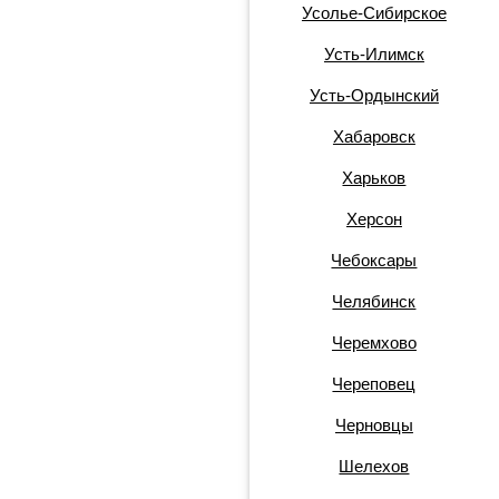
Усолье-Сибирское
Усть-Илимск
Усть-Ордынский
Хабаровск
Харьков
Херсон
Чебоксары
Челябинск
Черемхово
Череповец
Черновцы
Шелехов