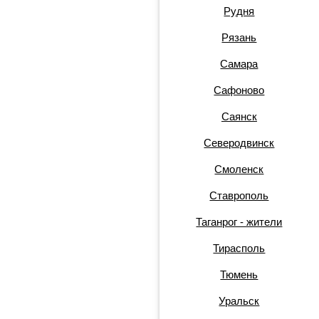
Рудня
Рязань
Самара
Сафоново
Саянск
Северодвинск
Смоленск
Ставрополь
Таганрог - жители
Тирасполь
Тюмень
Уральск