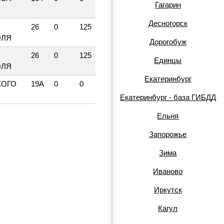
Гагарин
Десногорск
26
0
125
ОЛЯ
Дорогобуж
26
0
125
Единцы
ОЛЯ
Екатеринбург
КОГО
19А
0
0
Екатеринбург - база ГИБДД
Ельня
Запорожье
Зима
Иваново
Иркутск
Кагул