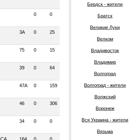
Бердск - жители
0
0
Братск
Великие Луки
3А
0
25
Велком
75
0
15
Владивосток
Владимир
39
0
64
Волгоград
Волгоград - жители
47А
0
159
Волжский
46
0
306
Воронеж
Вся Украина - жители
34
0
0
Вязьма
КСА
164
0
0