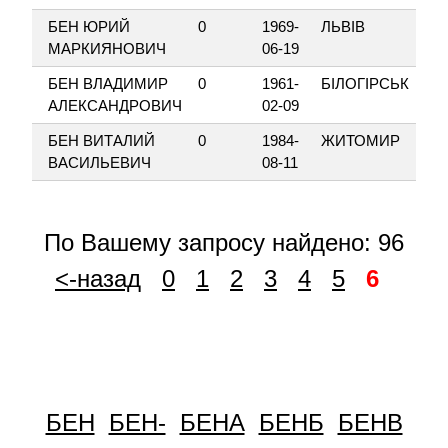
БЕН ЮРИЙ
0
1969-
ЛЬВІВ
ПА
МАРКИЯНОВИЧ
06-19
БЕН ВЛАДИМИР
0
1961-
БІЛОГІРСЬК
ШЕ
АЛЕКСАНДРОВИЧ
02-09
БЕН ВИТАЛИЙ
0
1984-
ЖИТОМИР
ШЕ
ВАСИЛЬЕВИЧ
08-11
ПІ
По Вашему запросу найдено: 96
<-назад
0
1
2
3
4
5
6
БЕН
БЕН-
БЕНА
БЕНБ
БЕНВ