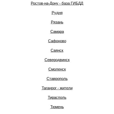
Ростов-на-Дону - база ГИБДД
Рудня
Рязань
Самара
Сафоново
Саянск
Северодвинск
Смоленск
Ставрополь
Таганрог - жители
Тирасполь
Тюмень