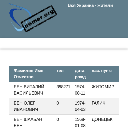
Вся Украина - жители
Фамилия Имя
тел
дата
нас. пункт
ул.
Отчество
рожд.
БЕН ВИТАЛИЙ
398271
1974-
ЖИТОМИР
ШЕ
ВАСИЛЬЕВИЧ
08-11
ПІ
БЕН ОЛЕГ
0
1974-
ГАЛИЧ
РУ
ИВАНОВИЧ
04-03
БЕН ШААБАН
0
1968-
ДОНЕЦЬК
50
БЕН
01-08