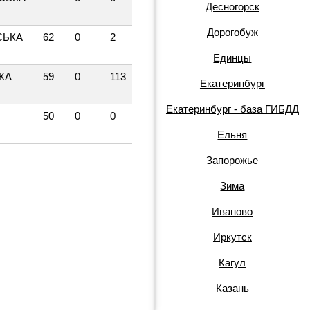
Десногорск
Дорогобуж
СЬКА
62
0
2
Единцы
КА
59
0
113
Екатеринбург
Екатеринбург - база ГИБДД
50
0
0
Ельня
Запорожье
Зима
Иваново
Иркутск
Кагул
Казань