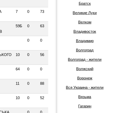
Братск
А
7
0
73
Великие Луки
Велком
59Б
0
63
В
Владивосток
0
0
Владимир
Волгоград
ЬКОГО
10
0
56
Волгоград - жители
Волжский
64
0
0
Воронеж
11
0
88
Вся Украина - жители
Вязьма
10
0
52
Гагарин
СЬКА
0
0