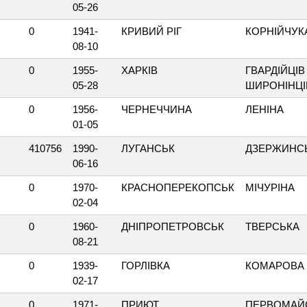
05-26
0
1941-
КРИВИЙ РІГ
КОРНІЙЧУК
08-10
0
1955-
ХАРКІВ
ГВАРДІЙЦІВ
05-28
ШИРОНІНЦІ
0
1956-
ЧЕРНЕЧЧИНА
ЛЕНІНА
01-05
410756
1990-
ЛУГАНСЬК
ДЗЕРЖИНС
06-16
0
1970-
КРАСНОПЕРЕКОПСЬК
МІЧУРІНА
02-04
0
1960-
ДНІПРОПЕТРОВСЬК
ТВЕРСЬКА
08-21
0
1939-
ГОРЛІВКА
КОМАРОВА
02-17
0
1971-
ПРИЮТ
ПЕРВОМАЙ