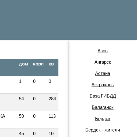
Азов
Ангарск
дом
корп
кв
Астана
1
0
0
Астрахань
База ГИБДД
54
0
284
Балаганск
КА
59
0
113
Бердск
Бердск - жители
45
0
10