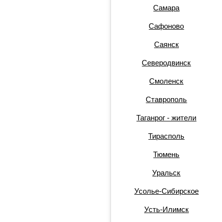
Самара
Сафоново
Саянск
Северодвинск
Смоленск
Ставрополь
Таганрог - жители
Тирасполь
Тюмень
Уральск
Усолье-Сибирское
Усть-Илимск