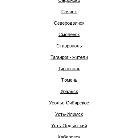
Сафоново
Саянск
Северодвинск
Смоленск
Ставрополь
Таганрог - жители
Тирасполь
Тюмень
Уральск
Усолье-Сибирское
Усть-Илимск
Усть-Ордынский
Хабаровск