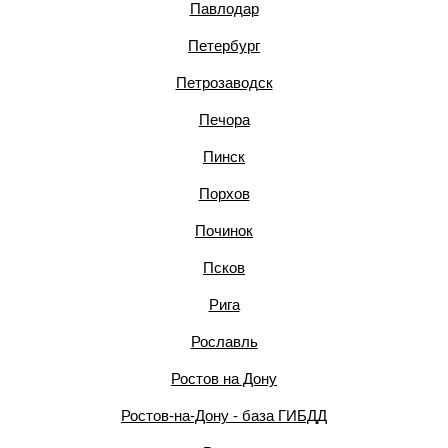
Павлодар
Петербург
Петрозаводск
Печора
Пинск
Порхов
Починок
Псков
Рига
Рославль
Ростов на Дону
Ростов-на-Дону - база ГИБДД