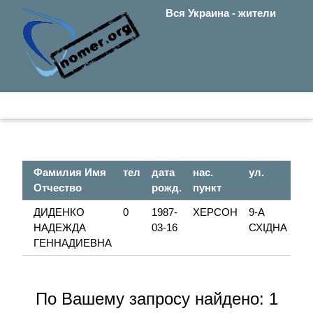
Вся Украина - жители
Фамилия Имя
тел
дата
нас.
ул.
до
Отчество
рожд.
пункт
ДИДЕНКО
0
1987-
ХЕРСОН
9-А
2А
НАДЕЖДА
03-16
СХІДНА
ГЕННАДИЕВНА
По Вашему запросу найдено: 1