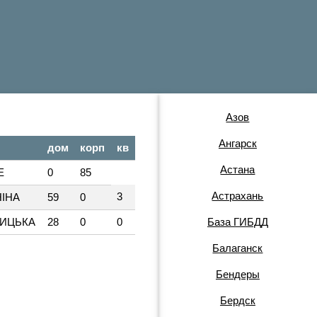
Азов
Ангарск
дом
корп
кв
Астана
Е
0
85
Астрахань
3
НІНА
59
0
ЛИЦЬКА
28
0
0
База ГИБДД
Балаганск
Бендеры
Бердск