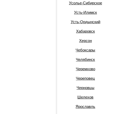
Усолье-Сибирское
Усть-Илимск
Усть-Ордынский
Хабаровск
Херсон
Чебоксары
Челябинск
Черемхово
Череповец
Черновцы
Шелехов
Ярославль