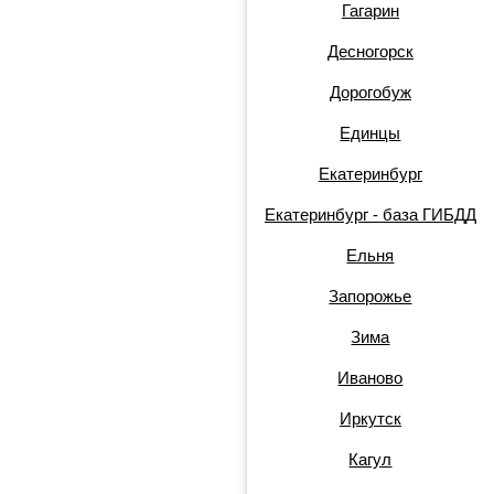
Гагарин
Десногорск
Дорогобуж
Единцы
Екатеринбург
Екатеринбург - база ГИБДД
Ельня
Запорожье
Зима
Иваново
Иркутск
Кагул