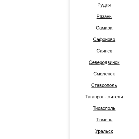
Рудня
Рязань
Самара
Сафоново
Саянск
Северодвинск
Смоленск
Ставрополь
Таганрог - жители
Тирасполь
Тюмень
Уральск