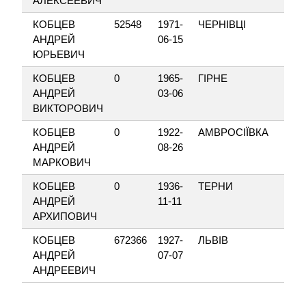
АЛЕКСЕЕВИЧ
КОБЦЕВ
52548
1971-
ЧЕРНІВЦІ
К
АНДРЕЙ
06-15
ЮРЬЕВИЧ
КОБЦЕВ
0
1965-
ГІРНЕ
Ц
АНДРЕЙ
03-06
ВИКТОРОВИЧ
КОБЦЕВ
0
1922-
АМВРОСІЇВКА
Н
АНДРЕЙ
08-26
МАРКОВИЧ
КОБЦЕВ
0
1936-
ТЕРНИ
Ж
АНДРЕЙ
11-11
АРХИПОВИЧ
КОБЦЕВ
672366
1927-
ЛЬВІВ
Ш
АНДРЕЙ
07-07
АНДРЕЕВИЧ