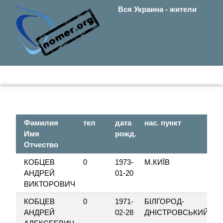
Вся Украина - жители
Фамилия
тел
дата
нас. пункт
у
Имя
рожд.
Отчество
КОБЦЕВ
0
1973-
М.КИЇВ
М
АНДРЕЙ
01-20
ВИКТОРОВИЧ
КОБЦЕВ
0
1971-
БІЛГОРОД-
М
АНДРЕЙ
02-28
ДНІСТРОВСЬКИЙ