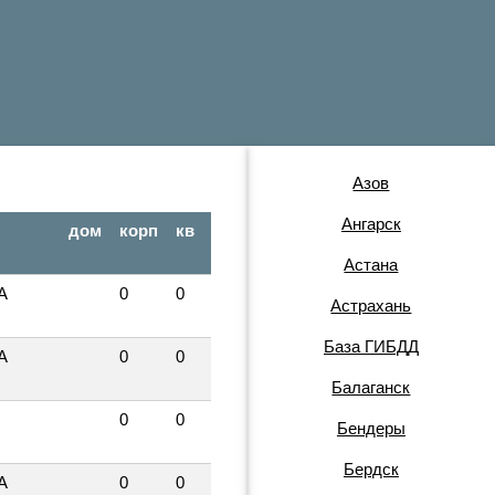
Азов
Ангарск
дом
корп
кв
Астана
А
0
0
Астрахань
База ГИБДД
А
0
0
Балаганск
0
0
Бендеры
Бердск
А
0
0