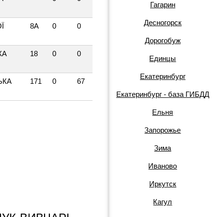
Гагарин
Десногорск
Ї
8А
0
0
Дорогобуж
КА
18
0
0
Единцы
Екатеринбург
ЬКА
171
0
67
Екатеринбург - база ГИБДД
Ельня
Запорожье
Зима
Иваново
Иркутск
Кагул