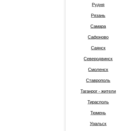
Рудня
Рязань
Самара
Сафоново
Саянск
Северодвинск
Смоленск
Ставрополь
Таганрог - жители
Тирасполь
Тюмень
Уральск