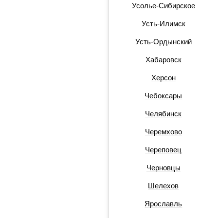
Усолье-Сибирское
Усть-Илимск
Усть-Ордынский
Хабаровск
Херсон
Чебоксары
Челябинск
Черемхово
Череповец
Черновцы
Шелехов
Ярославль