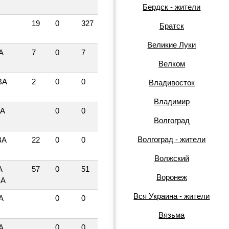
Бердск - жители
19
0
327
Братск
Великие Луки
А
7
0
7
Велком
ВА
2
0
0
Владивосток
Владимир
КА
0
0
Волгоград
Волгоград - жители
ВА
22
0
0
Волжский
А
57
0
51
Воронеж
ВА
Вся Украина - жители
А
0
0
Вязьма
А
0
0