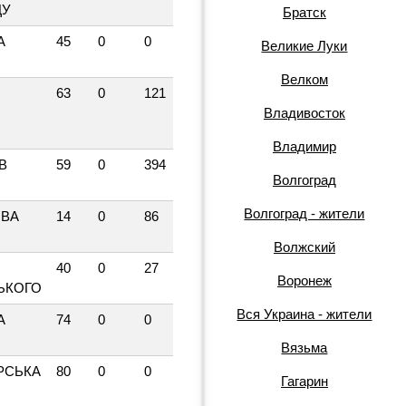
ДУ
Братск
А
45
0
0
Великие Луки
Велком
63
0
121
Владивосток
Владимир
В
59
0
394
Волгоград
Волгоград - жители
ВА
14
0
86
Волжский
40
0
27
Воронеж
ЬКОГО
Вся Украина - жители
А
74
0
0
Вязьма
РСЬКА
80
0
0
Гагарин