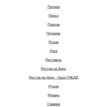
Печора
Пинск
Порхов
Починок
Псков
Рига
Рославль
Ростов на Дону
Ростов-на-Дону - база ГИБДД
Рудня
Рязань
Самара