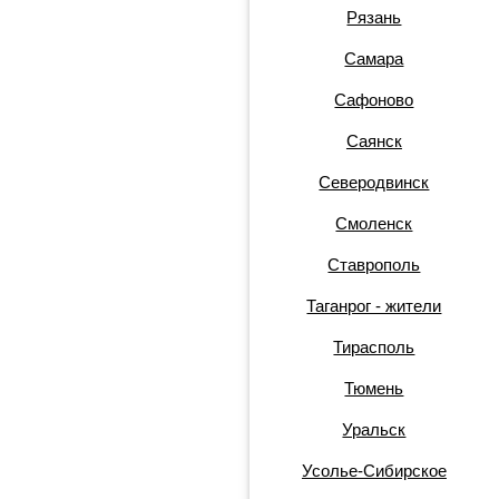
Рязань
Самара
Сафоново
Саянск
Северодвинск
Смоленск
Ставрополь
Таганрог - жители
Тирасполь
Тюмень
Уральск
Усолье-Сибирское