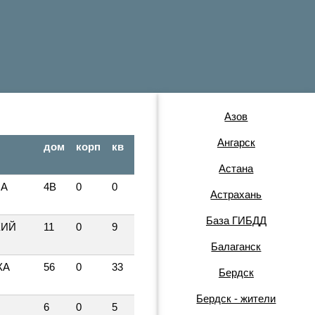
Азов
Ангарск
дом
корп
кв
Астана
НА
4В
0
0
Астрахань
База ГИБДД
КИЙ
11
0
9
Балаганск
КА
56
0
33
Бердск
Бердск - жители
6
0
5