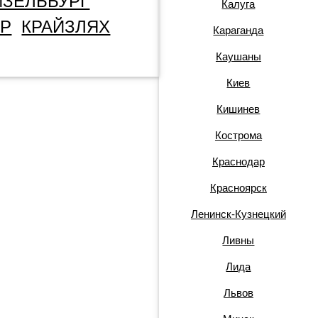
ЙЗЕЛЬБУРГ
Калуга
ЕР
КРАЙЗЛЯХ
Караганда
Каушаны
Киев
Кишинев
Кострома
Краснодар
Красноярск
Ленинск-Кузнецкий
Ливны
Лида
Львов