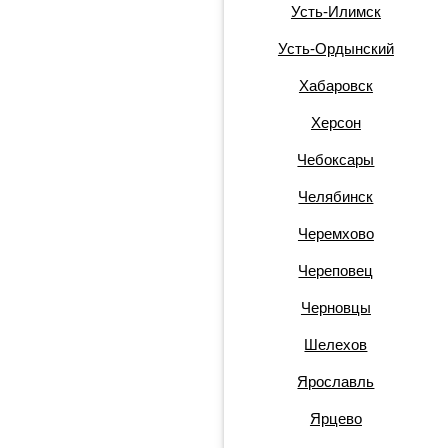
Усть-Илимск
Усть-Ордынский
Хабаровск
Херсон
Чебоксары
Челябинск
Черемхово
Череповец
Черновцы
Шелехов
Ярославль
Ярцево