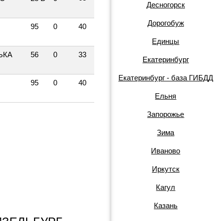
Десногорск
Дорогобуж
95
0
40
Единцы
ЬКА
56
0
33
Екатеринбург
Екатеринбург - база ГИБДД
95
0
40
Ельня
Запорожье
Зима
Иваново
Иркутск
Кагул
Казань