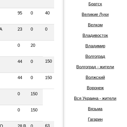
Братск
95
0
40
Великие Луки
Велком
А
23
0
0
Владивосток
0
20
Владимир
Волгоград
150
44
0
Волгоград - жители
Волжский
44
0
150
Воронеж
0
150
Вся Украина - жители
Вязьма
0
150
Гагарин
63
ГО
28 В
0