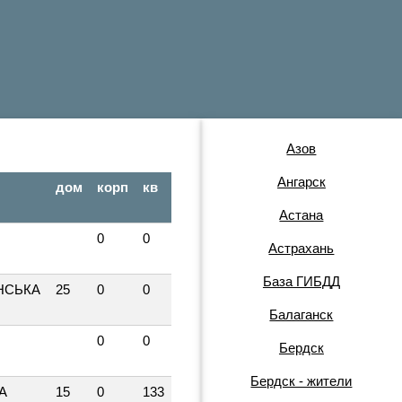
Азов
Ангарск
дом
корп
кв
Астана
А
0
0
Астрахань
База ГИБДД
НСЬКА
25
0
0
Балаганск
А
0
0
Бердск
Бердск - жители
А
15
0
133