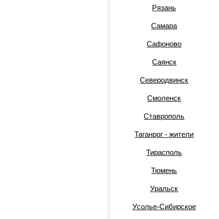
Рязань
Самара
Сафоново
Саянск
Северодвинск
Смоленск
Ставрополь
Таганрог - жители
Тирасполь
Тюмень
Уральск
Усолье-Сибирское