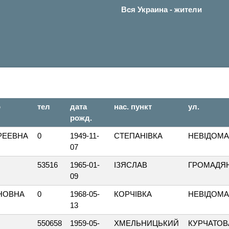
Вся Украина - жители
о
тел
дата
нас. пункт
ул.
рожд.
РЕЕВНА
0
1949-11-
СТЕПАНІВКА
НЕВІДОМ
07
53516
1965-01-
ІЗЯСЛАВ
ГРОМАДЯ
09
НОВНА
0
1968-05-
КОРЧІВКА
НЕВІДОМ
13
550658
1959-05-
ХМЕЛЬНИЦЬКИЙ
КУРЧАТОВ