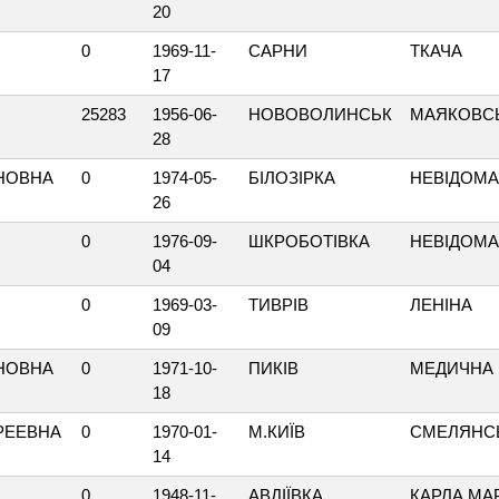
20
0
1969-11-
САРНИ
ТКАЧА
17
25283
1956-06-
НОВОВОЛИНСЬК
МАЯКОВС
28
НОВНА
0
1974-05-
БІЛОЗІРКА
НЕВІДОМ
26
0
1976-09-
ШКРОБОТІВКА
НЕВІДОМ
04
0
1969-03-
ТИВРІВ
ЛЕНІНА
09
НОВНА
0
1971-10-
ПИКІВ
МЕДИЧНА
18
РЕЕВНА
0
1970-01-
М.КИЇВ
СМЕЛЯНС
14
0
1948-11-
АВДІЇВКА
КАРЛА МА