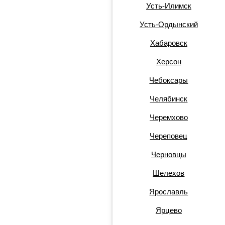
Усть-Илимск
Усть-Ордынский
Хабаровск
Херсон
Чебоксары
Челябинск
Черемхово
Череповец
Черновцы
Шелехов
Ярославль
Ярцево