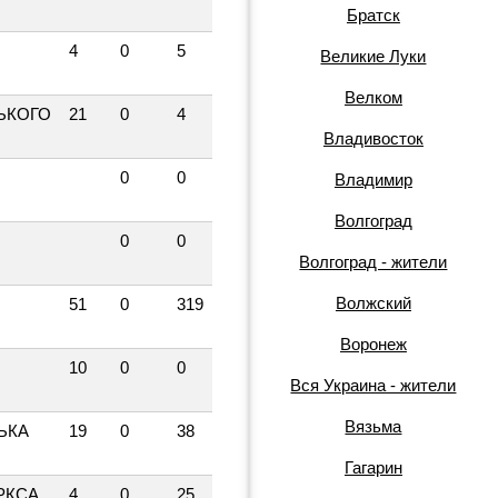
Братск
4
0
5
Великие Луки
Велком
ЬКОГО
21
0
4
Владивосток
А
0
0
Владимир
Волгоград
А
0
0
Волгоград - жители
Волжский
51
0
319
Воронеж
10
0
0
Вся Украина - жители
Вязьма
ЬКА
19
0
38
Гагарин
РКСА
4
0
25