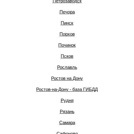
Петрозаводск
Печора
Пинск
Порхов
Починок
Псков
Рославль
Ростов на Дону
Ростов-на-Дону - база ГИБДД
Рудня
Рязань
Самара
Сафоново