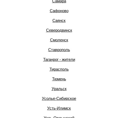
Самара
Сафоново
Саянск
Северодвинск
Смоленск
Ставрополь
Таганрог - жители
Тирасполь
Тюмень
Уральск
Усолье-Сибирское
Усть-Илимск
Усть-Ордынский