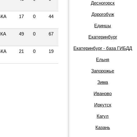
Десногорск
Дорогобуж
ЬКА
17
0
44
Единцы
ЬКА
49
0
67
Екатеринбург
Екатеринбург - база ГИБДД
ЬКА
21
0
19
Ельня
Запорожье
Зима
Иваново
Иркутск
Кагул
Казань