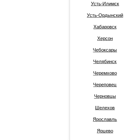
Усть-Илимск
Усть-Ордынский
Хабаровск
Херсон
Чебоксары
Челябинск
Черемхово
Череповец
Черновцы
Шелехов
Ярославль
Ярцево