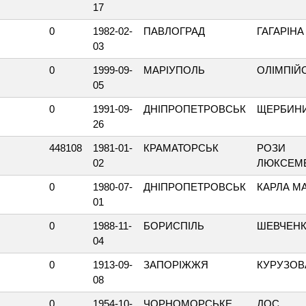
17
0
1982-02-
ПАВЛОГРАД
ГАГАРІНА
03
0
1999-09-
МАРІУПОЛЬ
ОЛІМПІЙ
05
0
1991-09-
ДНІПРОПЕТРОВСЬК
ЩЕРБИН
26
448108
1981-01-
КРАМАТОРСЬК
РОЗИ
02
ЛЮКСЕМ
0
1980-07-
ДНІПРОПЕТРОВСЬК
КАРЛА М
01
0
1988-11-
БОРИСПІЛЬ
ШЕВЧЕН
04
0
1913-09-
ЗАПОРІЖЖЯ
КУРУЗОВ
08
0
1954-10-
ЧОРНОМОРСЬКЕ
ДОС