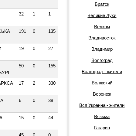
Братск
32
1
1
Великие Луки
Велком
СЬКА
191
0
135
Владивосток
И
19
0
27
Владимир
Волгоград
50
0
155
Волгоград - жители
БУРГ
Волжский
АРКСА
17
2
330
Воронеж
КА
6
0
38
Вся Украина - жители
Вязьма
А
15
0
44
Гагарин
45
0
0