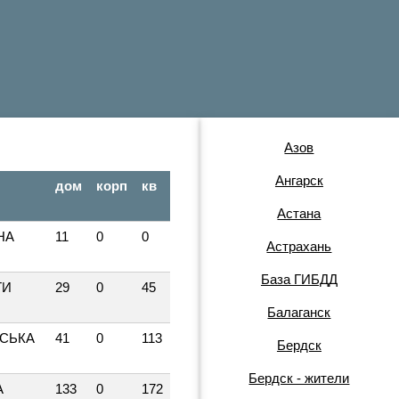
Азов
Ангарск
дом
корп
кв
Астана
НА
11
0
0
Астрахань
База ГИБДД
ГИ
29
0
45
Балаганск
СЬКА
41
0
113
Бердск
Бердск - жители
А
133
0
172