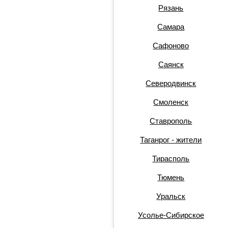
Рязань
Самара
Сафоново
Саянск
Северодвинск
Смоленск
Ставрополь
Таганрог - жители
Тирасполь
Тюмень
Уральск
Усолье-Сибирское