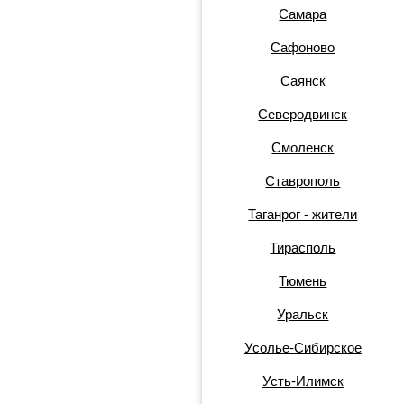
Самара
Сафоново
Саянск
Северодвинск
Смоленск
Ставрополь
Таганрог - жители
Тирасполь
Тюмень
Уральск
Усолье-Сибирское
Усть-Илимск