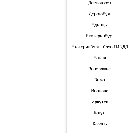
Десногорск
Дорогобуж
Единцы
Екатеринбург
Екатеринбург - база ГИБДД
Ельня
Запорожье
Зима
Иваново
Иркутск
Кагул
Казань