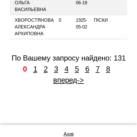
ОЛЬГА
06-18
ВАСИЛЬЕВНА
ХВОРОСТЯНОВА
0
1925-
ПІСКИ
ЛЕ
АЛЕКСАНДРА
05-02
АРХИПОВНА
По Вашему запросу найдено: 131
0
1
2
3
4
5
6
7
8
вперед->
Азов