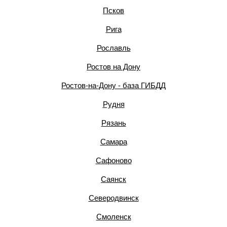
Псков
Рига
Рославль
Ростов на Дону
Ростов-на-Дону - база ГИБДД
Рудня
Рязань
Самара
Сафоново
Саянск
Северодвинск
Смоленск