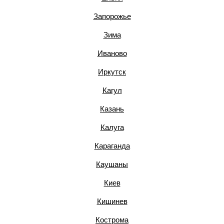
Запорожье
Зима
Иваново
Иркутск
Кагул
Казань
Калуга
Караганда
Каушаны
Киев
Кишинев
Кострома