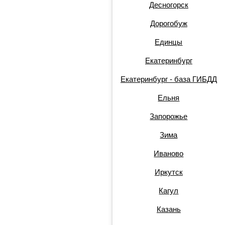
Десногорск
Дорогобуж
Единцы
Екатеринбург
Екатеринбург - база ГИБДД
Ельня
Запорожье
Зима
Иваново
Иркутск
Кагул
Казань