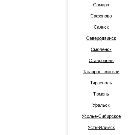
Самара
Сафоново
Саянск
Северодвинск
Смоленск
Ставрополь
Таганрог - жители
Тирасполь
Тюмень
Уральск
Усолье-Сибирское
Усть-Илимск