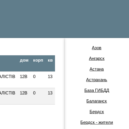
Азов
Ангарск
дом
корп
кв
Астана
ЛІСТІВ
12В
0
13
Астрахань
База ГИБДД
ЛІСТІВ
12В
0
13
Балаганск
Бердск
Бердск - жители