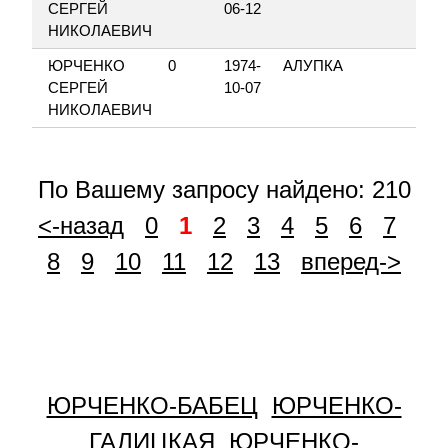
СЕРГЕЙ
06-12
НИКОЛАЕВИЧ
ЮРЧЕНКО
0
1974-
АЛУПКА
Я
СЕРГЕЙ
10-07
НИКОЛАЕВИЧ
По Вашему запросу найдено: 210
<-назад
0
1
2
3
4
5
6
7
8
9
10
11
12
13
вперед->
ЮРЧЕНКО-БАБЕЦ
ЮРЧЕНКО-
ГАЛИЦКАЯ
ЮРЧЕНКО-