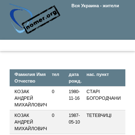
Вся Украина - жители
Фамилия Имя
тел
дата
нас. пункт
ул
Отчество
рожд.
КОЗАК
0
1980-
СТАРІ
ВІ
АНДРЕЙ
11-16
БОГОРОДЧАНИ
МИХАЙЛОВИЧ
КОЗАК
0
1987-
ТЕТЕВЧИЦІ
Н
АНДРЕЙ
05-10
МИХАЙЛОВИЧ