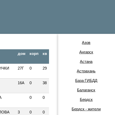
Азов
Ангарск
дом
корп
кв
Астана
РІЧКИ
27Г
0
29
Астрахань
База ГИБДД
16А
0
38
Балаганск
А
0
0
Бердск
Бердск - жители
ЛОВА
3
0
0