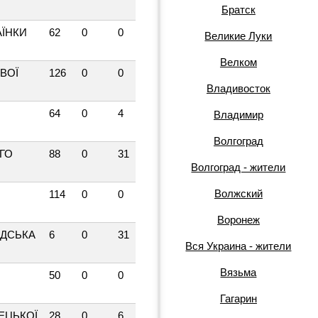
Братск
АЇНКИ
62
0
0
Великие Луки
Велком
ВОЇ
126
0
0
Владивосток
64
0
4
Владимир
Волгоград
ГО
88
0
31
Волгоград - жители
Волжский
114
0
0
Воронеж
ДСЬКА
6
0
31
Вся Украина - жители
Вязьма
50
0
0
Гагарин
ЕЦЬКОЇ
28
0
6