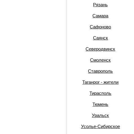
Рязань
Самара
Сафоново
Саянск
Северодвинск
Смоленск
Ставрополь
Таганрог - жители
Тирасполь
Тюмень
Уральск
Усолье-Сибирское