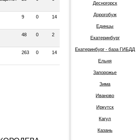
Десногорск
Дорогобуж
9
0
14
Единцы
48
0
2
Екатеринбург
Екатеринбург - база ГИБДД
263
0
14
Ельня
Запорожье
Зима
Иваново
Иркутск
Кагул
Казань