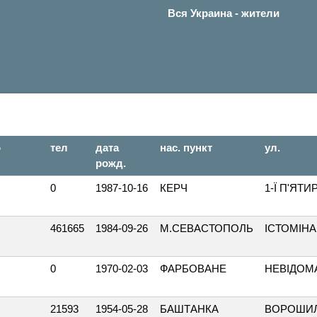
Вся Украина - жители
о
тел
дата
нас. пункт
ул.
рожд.
0
1987-10-16
КЕРЧ
1-Ї П'ЯТИ
461665
1984-09-26
М.СЕВАСТОПОЛЬ
ІСТОМІНА
0
1970-02-03
ФАРБОВАНЕ
НЕВІДОМ
21593
1954-05-28
БАШТАНКА
ВОРОШИ