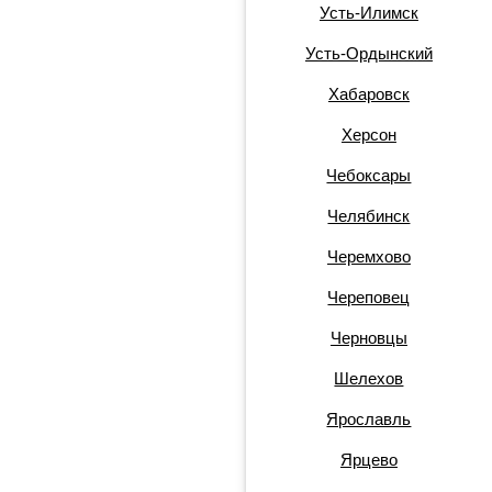
Усть-Илимск
Усть-Ордынский
Хабаровск
Херсон
Чебоксары
Челябинск
Черемхово
Череповец
Черновцы
Шелехов
Ярославль
Ярцево