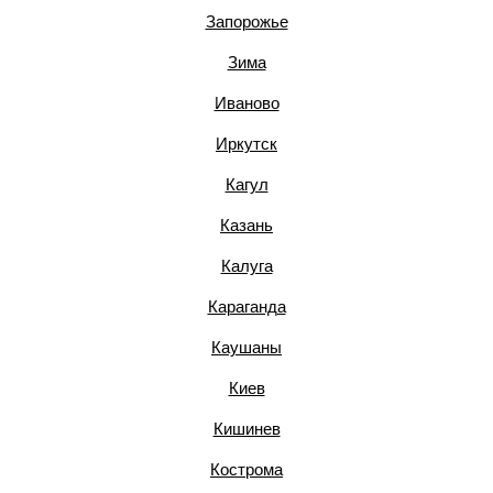
Запорожье
Зима
Иваново
Иркутск
Кагул
Казань
Калуга
Караганда
Каушаны
Киев
Кишинев
Кострома