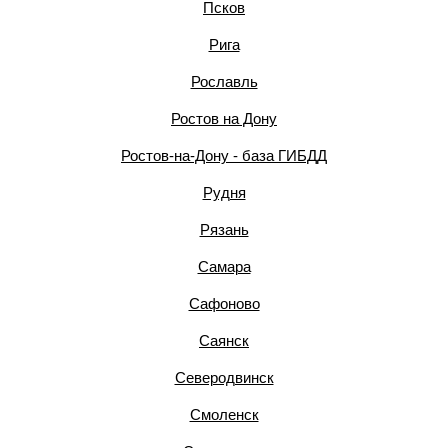
Псков
Рига
Рославль
Ростов на Дону
Ростов-на-Дону - база ГИБДД
Рудня
Рязань
Самара
Сафоново
Саянск
Северодвинск
Смоленск