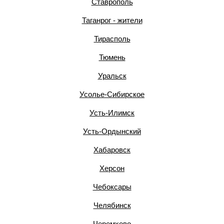
Ставрополь
Таганрог - жители
Тирасполь
Тюмень
Уральск
Усолье-Сибирское
Усть-Илимск
Усть-Ордынский
Хабаровск
Херсон
Чебоксары
Челябинск
Черемхово