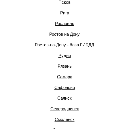
Псков
Рига
Рославль
Ростов на Дону
Ростов-на-Дону - база ГИБДД
Рудня
Рязань
Самара
Сафоново
Саянск
Северодвинск
Смоленск