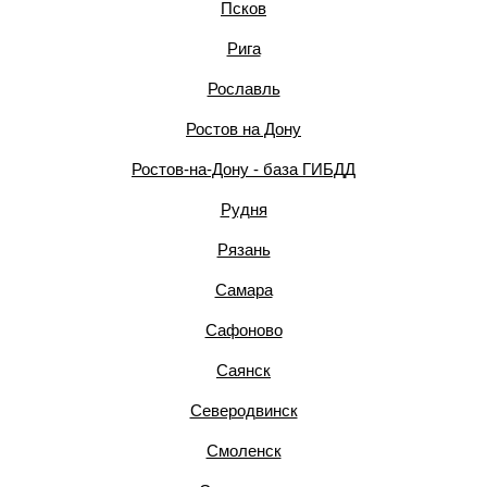
Псков
Рига
Рославль
Ростов на Дону
Ростов-на-Дону - база ГИБДД
Рудня
Рязань
Самара
Сафоново
Саянск
Северодвинск
Смоленск