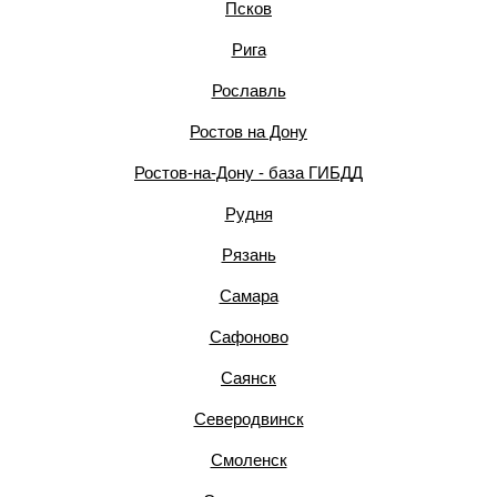
Псков
Рига
Рославль
Ростов на Дону
Ростов-на-Дону - база ГИБДД
Рудня
Рязань
Самара
Сафоново
Саянск
Северодвинск
Смоленск