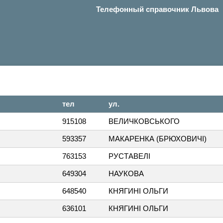
Телефонный справочник Львова
тел
ул.
915108
ВЕЛИЧКОВСЬКОГО
593357
МАКАРЕНКА (БРЮХОВИЧІ)
763153
РУСТАВЕЛІ
649304
НАУКОВА
648540
КНЯГИНІ ОЛЬГИ
636101
КНЯГИНІ ОЛЬГИ