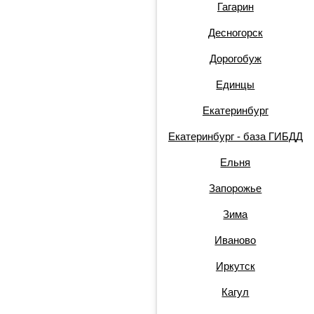
Гагарин
Десногорск
Дорогобуж
Единцы
Екатеринбург
Екатеринбург - база ГИБДД
Ельня
Запорожье
Зима
Иваново
Иркутск
Кагул