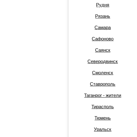
Рудня
Рязань
Самара
Сафоново
Саянск
Северодвинск
Смоленск
Ставрополь
Таганрог - жители
Тирасполь
Тюмень
Уральск