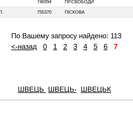
746994
ПР.СВОБОДИ
П.
755370
ПІСКОВА
По Вашему запросу найдено: 113
<-назад
0
1
2
3
4
5
6
7
ШВЕЦЬ
ШВЕЦЬ-
ШВЕЦЬК