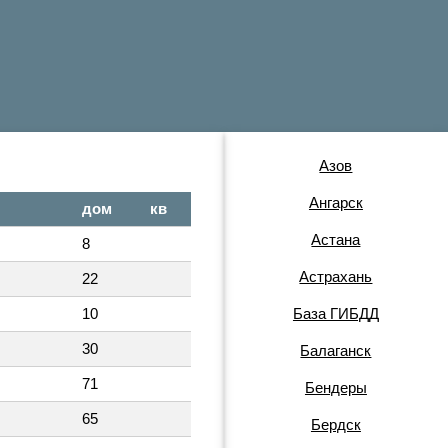
Азов
Ангарск
дом
кв
Астана
8
Астрахань
22
10
База ГИБДД
30
Балаганск
71
Бендеры
65
Бердск