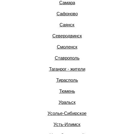
Самара
Сафоново
Саянск
Северодвинск
Смоленск
Ставрополь
Таганрог - жители
Тирасполь
Тюмень
Уральск
Усолье-Сибирское
Усть-Илимск