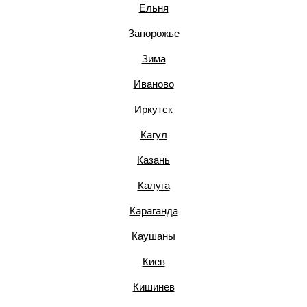
Ельня
Запорожье
Зима
Иваново
Иркутск
Кагул
Казань
Калуга
Караганда
Каушаны
Киев
Кишинев