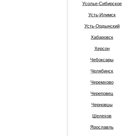
Усолье-Сибирское
Усть-Илимск
Усть-Ордынский
Хабаровск
Херсон
Чебоксары
Челябинск
Черемхово
Череповец
Черновцы
Шелехов
Ярославль