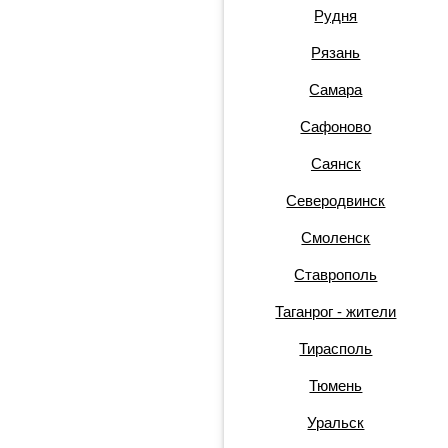
Рудня
Рязань
Самара
Сафоново
Саянск
Северодвинск
Смоленск
Ставрополь
Таганрог - жители
Тирасполь
Тюмень
Уральск