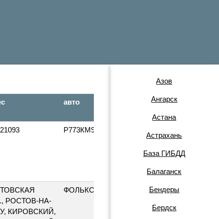
Азов
Ангарск
ес
авто
гос.
дата
номер
вып.
Астана
21093
Р773КМ90
2001
Астрахань
База ГИБДД
Балаганск
Бендеры
1991
ТОВСКАЯ
ФОЛЬКСВАГЕНГОЛЬФ
Е886ЕК61
., РОСТОВ-НА-
Бердск
У, КИРОВСКИЙ,