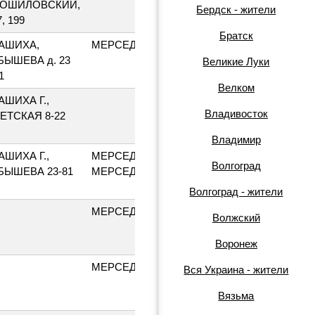
ОШИЛОВСКИЙ,
Бердск - жители
7, 199
Братск
АШИХА,
МЕРСЕДЕСБЕНЦ
О337УМ50
БЫШЕВА д. 23
Великие Луки
1
Велком
АШИХА Г.,
А640ТУ77
Владивосток
ЕТСКАЯ 8-22
Владимир
АШИХА Г.,
МЕРСЕДЕСБЕНЦ
Т769КС50
Волгоград
БЫШЕВА 23-81
МЕРСЕДЕС
Волгоград - жители
МЕРСЕДЕС
О337УМ50
Волжский
Воронеж
МЕРСЕДЕС
О337ЧМ50
Вся Украина - жители
Вязьма