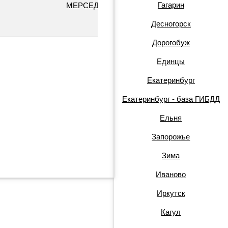
Гагарин
МЕРСЕДЕС
О337УМ50
Десногорск
Дорогобуж
Единцы
Екатеринбург
Екатеринбург - база ГИБДД
Ельня
Запорожье
Зима
Иваново
Иркутск
Кагул