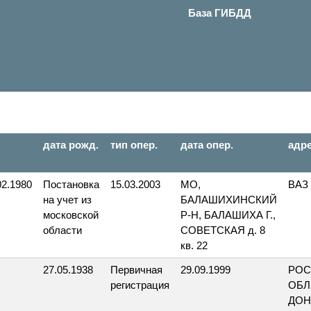
База ГИБДД
дата рожд.
тип опер.
дата опер.
адр
02.1980
Постановка
15.03.2003
МО,
ВАЗ 
на учет из
БАЛАШИХИНСКИЙ
московской
Р-Н, БАЛАШИХА Г.,
области
СОВЕТСКАЯ д. 8
кв. 22
27.05.1938
Первичная
29.09.1999
РОС
регистрация
ОБЛ
ДОН