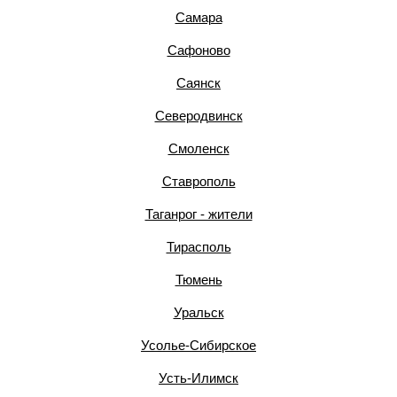
Самара
Сафоново
Саянск
Северодвинск
Смоленск
Ставрополь
Таганрог - жители
Тирасполь
Тюмень
Уральск
Усолье-Сибирское
Усть-Илимск