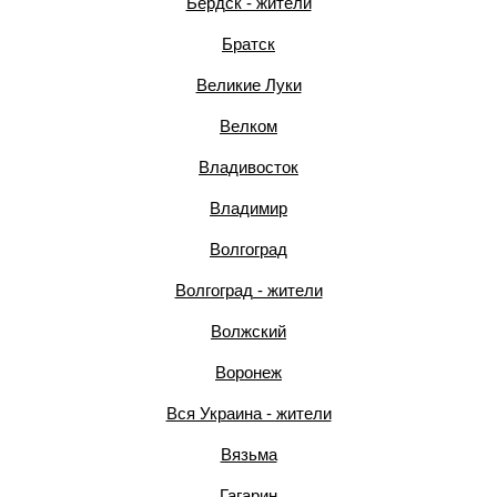
Бердск - жители
Братск
Великие Луки
Велком
Владивосток
Владимир
Волгоград
Волгоград - жители
Волжский
Воронеж
Вся Украина - жители
Вязьма
Гагарин