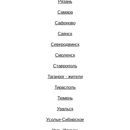
Рязань
Самара
Сафоново
Саянск
Северодвинск
Смоленск
Ставрополь
Таганрог - жители
Тирасполь
Тюмень
Уральск
Усолье-Сибирское