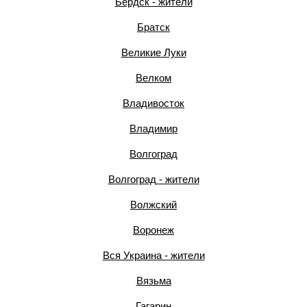
Бердск - жители
Братск
Великие Луки
Велком
Владивосток
Владимир
Волгоград
Волгоград - жители
Волжский
Воронеж
Вся Украина - жители
Вязьма
Гагарин