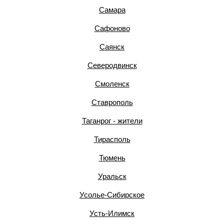
Самара
Сафоново
Саянск
Северодвинск
Смоленск
Ставрополь
Таганрог - жители
Тирасполь
Тюмень
Уральск
Усолье-Сибирское
Усть-Илимск