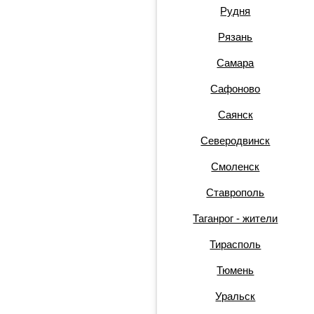
Рудня
Рязань
Самара
Сафоново
Саянск
Северодвинск
Смоленск
Ставрополь
Таганрог - жители
Тирасполь
Тюмень
Уральск