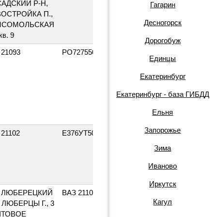
АДСКИЙ Р-Н,
Гагарин
ОСТРОЙКА П.,
Десногорск
МСОМОЛЬСКАЯ
кв. 9
Дорогобуж
 21093
РО727550
1994
Единцы
Екатеринбург
Екатеринбург - база ГИБДД
Ельня
Запорожье
 21102
Е376УТ50
2000
Зима
Иваново
Иркутск
2000
 ЛЮБЕРЕЦКИЙ
ВАЗ 21102
МВ553750
Кагул
, ЛЮБЕРЦЫ Г., 3
ЧТОВОЕ