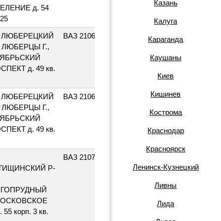
Казань
ЕЛЕНИЕ д. 54
225
Калуга
 ЛЮБЕРЕЦКИЙ
ВАЗ 21065
МК070550
1998
Караганда
, ЛЮБЕРЦЫ Г.,
ЯБРЬСКИЙ
Каушаны
СПЕКТ д. 49 кв.
Киев
Кишинев
 ЛЮБЕРЕЦКИЙ
ВАЗ 21065
Е290ХВ50
1998
, ЛЮБЕРЦЫ Г.,
Кострома
ЯБРЬСКИЙ
СПЕКТ д. 49 кв.
Краснодар
Красноярск
ВАЗ 21074
Т316ЕС90
2002
Ленинск-Кузнецкий
ИЩИНСКИЙ Р-
Ливны
ЛГОПРУДНЫЙ
 МОСКОВСКОЕ
Лида
. 55 корп. 3 кв.