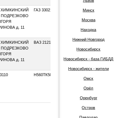
Львов
 ХИМКИНСКИЙ
ГАЗ 33021
Т557АХ90
2001
Минск
, ПОДРЕЗКОВО
Москва
 ИГОРЯ
ИНОВА д. 11
Находка
Нижний Новгород
 ХИМКИНСКИЙ
ВАЗ 21214
Т427АХ90
2001
, ПОДРЕЗКОВО
Новосибирск
 ИГОРЯ
Новосибирск - база ГИБДД
ИНОВА д. 11
Новосибирск - жители
3110
Н560ТК50
1999
Омск
Орёл
Оренбург
Остров
Павлодар