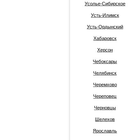
Усолье-Сибирское
Усть-Илимск
Усть-Ордынский
Хабаровск
Херсон
Чебоксары
Челябинск
Черемхово
Череповец
Черновцы
Шелехов
Ярославль