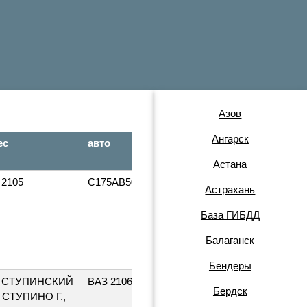
Азов
Ангарск
ес
авто
гос.
дата
номер
вып.
Астана
 2105
С175АВ50
1989
Астрахань
База ГИБДД
Балаганск
Бендеры
1984
 СТУПИНСКИЙ
ВАЗ 21063
НМ390950
Бердск
, СТУПИНО Г.,