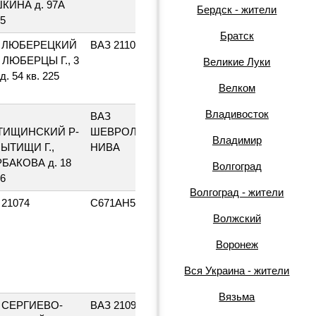
КИНА д. 97А
Бердск - жители
25
Братск
 ЛЮБЕРЕЦКИЙ
ВАЗ 21102
ОС574750
1999
, ЛЮБЕРЦЫ Г., 3
Великие Луки
д. 54 кв. 225
Велком
Владивосток
ВАЗ
В345РА90
2004
ИЩИНСКИЙ Р-
ШЕВРОЛЕ
Владимир
МЫТИЩИ Г.,
НИВА
БАКОВА д. 18
Волгоград
16
Волгоград - жители
 21074
С671АН50
1994
Волжский
Воронеж
Вся Украина - жители
Вязьма
1997
 СЕРГИЕВО-
ВАЗ 21099
Р164ТВ50