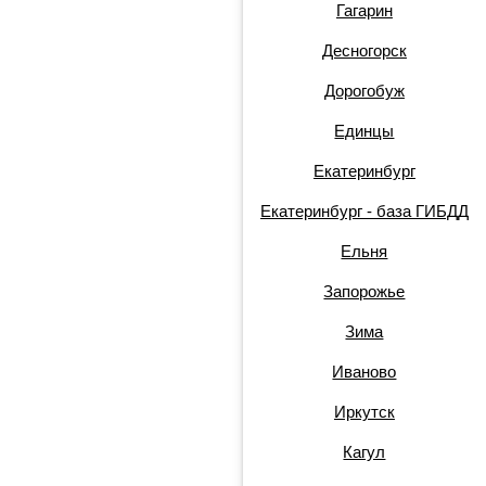
Гагарин
Десногорск
Дорогобуж
Единцы
Екатеринбург
Екатеринбург - база ГИБДД
Ельня
Запорожье
Зима
Иваново
Иркутск
Кагул