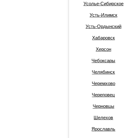
Усолье-Сибирское
Усть-Илимск
Усть-Ордынский
Хабаровск
Херсон
Чебоксары
Челябинск
Черемхово
Череповец
Черновцы
Шелехов
Ярославль