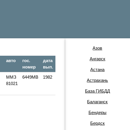
Азов
Ангарск
авто
гос.
дата
номер
вып.
Астана
В
ММЗ
6449МВ
1982
Астрахань
81021
База ГИБДД
Балаганск
Бендеры
Бердск