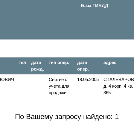
База ГИБДД
о
тел
дата
тип опер.
дата
адрес
рожд.
опер.
НОВИЧ
Снятие с
18.05.2005
СТАЛЕВАРО
учета для
д. 4 корп. 4 кв.
продажи
365
По Вашему запросу найдено: 1