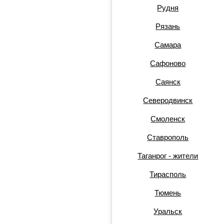
Рудня
Рязань
Самара
Сафоново
Саянск
Северодвинск
Смоленск
Ставрополь
Таганрог - жители
Тирасполь
Тюмень
Уральск