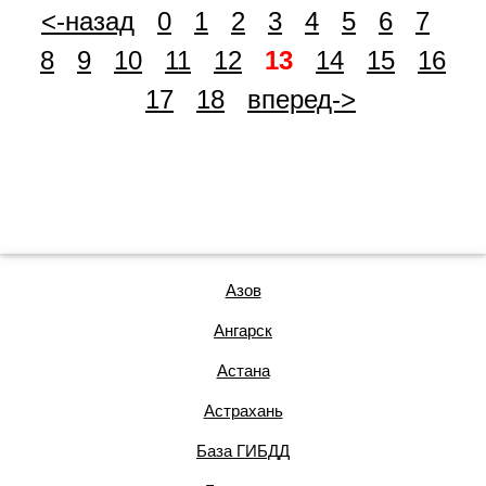
<-назад
0
1
2
3
4
5
6
7
8
9
10
11
12
13
14
15
16
17
18
вперед->
Азов
Ангарск
Астана
Астрахань
База ГИБДД