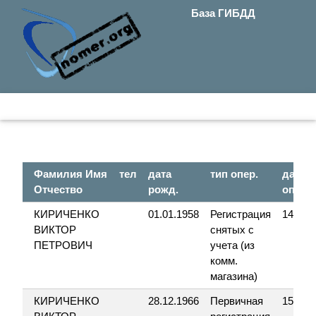
База ГИБДД
Фамилия Имя
тел
дата
тип опер.
дата
Отчество
рожд.
опер.
КИРИЧЕНКО
01.01.1958
Регистрация
14.01.
ВИКТОР
снятых с
ПЕТРОВИЧ
учета (из
комм.
магазина)
КИРИЧЕНКО
28.12.1966
Первичная
15.12.