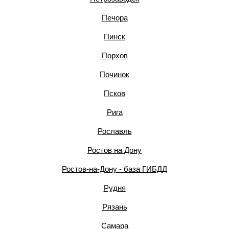
Печора
Пинск
Порхов
Починок
Псков
Рига
Рославль
Ростов на Дону
Ростов-на-Дону - база ГИБДД
Рудня
Рязань
Самара