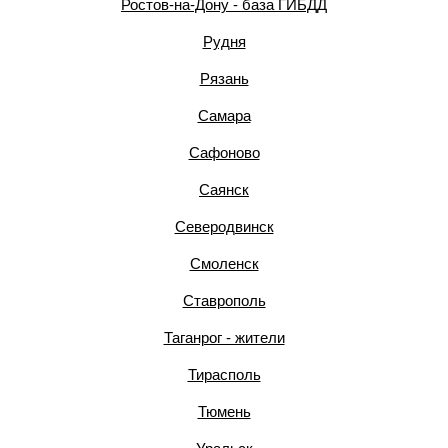
Ростов-на-Дону - база ГИБДД
Рудня
Рязань
Самара
Сафоново
Саянск
Северодвинск
Смоленск
Ставрополь
Таганрог - жители
Тирасполь
Тюмень