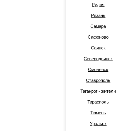
Рудня
Рязань
Самара
Сафоново
Саянск
Северодвинск
Смоленск
Ставрополь
Таганрог - жители
Тирасполь
Тюмень
Уральск