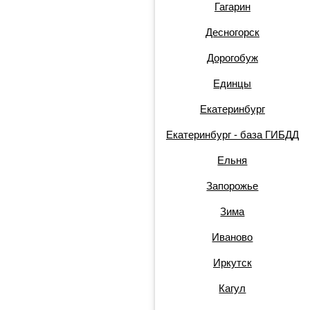
Гагарин
Десногорск
Дорогобуж
Единцы
Екатеринбург
Екатеринбург - база ГИБДД
Ельня
Запорожье
Зима
Иваново
Иркутск
Кагул