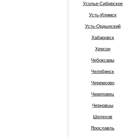
Усолье-Сибирское
Усть-Илимск
Усть-Ордынский
Хабаровск
Херсон
Чебоксары
Челябинск
Черемхово
Череповец
Черновцы
Шелехов
Ярославль