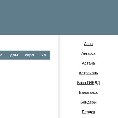
Азов
Ангарск
л.
дом
корп
кв
Астана
Астрахань
База ГИБДД
Балаганск
Бендеры
Бердск