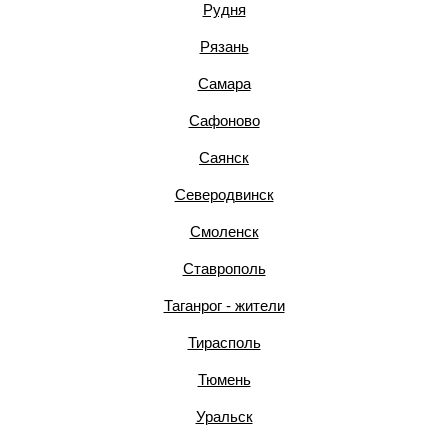
Рудня
Рязань
Самара
Сафоново
Саянск
Северодвинск
Смоленск
Ставрополь
Таганрог - жители
Тирасполь
Тюмень
Уральск