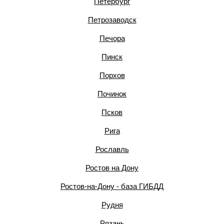
Петербург
Петрозаводск
Печора
Пинск
Порхов
Починок
Псков
Рига
Рославль
Ростов на Дону
Ростов-на-Дону - база ГИБДД
Рудня
Рязань