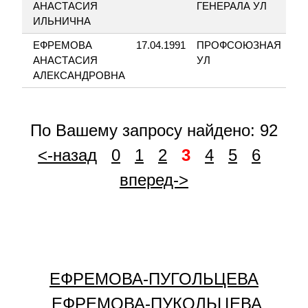
АНАСТАСИЯ
ГЕНЕРАЛА УЛ
ИЛЬНИЧНА
ЕФРЕМОВА
17.04.1991
ПРОФСОЮЗНАЯ
1
АНАСТАСИЯ
УЛ
АЛЕКСАНДРОВНА
По Вашему запросу найдено: 92
<-назад
0
1
2
3
4
5
6
вперед->
ЕФРЕМОВА-ПУГОЛЬЦЕВА
ЕФРЕМОВА-ПУКОЛЬЦЕВА