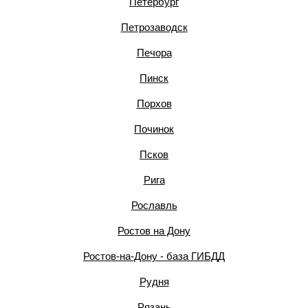
Петербург
Петрозаводск
Печора
Пинск
Порхов
Починок
Псков
Рига
Рославль
Ростов на Дону
Ростов-на-Дону - база ГИБДД
Рудня
Рязань