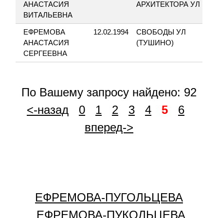
АНАСТАСИЯ
АРХИТЕКТОРА УЛ
ВИТАЛЬЕВНА
ЕФРЕМОВА
12.02.1994
СВОБОДЫ УЛ
2
АНАСТАСИЯ
(ТУШИНО)
СЕРГЕЕВНА
По Вашему запросу найдено: 92
<-назад
0
1
2
3
4
5
6
вперед->
ЕФРЕМОВА-ПУГОЛЬЦЕВА
ЕФРЕМОВА-ПУКОЛЬЦЕВА